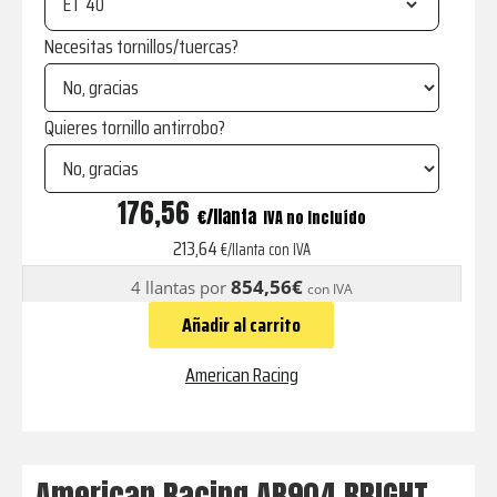
ET
Necesitas tornillos/tuercas?
Quieres tornillo antirrobo?
AR904
176,56
€
IVA no incluído
BRIGHT
213,64
€/llanta con IVA
SILVER
854,56€
4 llantas por
con IVA
MACHINED
Añadir al carrito
FACE
cantidad
American Racing
American Racing AR904 BRIGHT