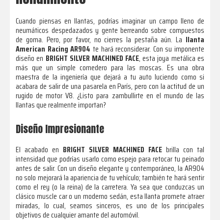
Cuando piensas en llantas, podrías imaginar un campo lleno de
neumáticos despedazados y gente berreando sobre compuestos
de goma. Pero, por favor, no cierres la pestaña aún. La
llanta
American Racing AR904
te hará reconsiderar. Con su imponente
diseño en
BRIGHT SILVER MACHINED FACE
, esta joya metálica es
más que un simple comedero para las moscas. Es una obra
maestra de la ingeniería que dejará a tu auto luciendo como si
acabara de salir de una pasarela en París, pero con la actitud de un
rugido de motor V8. ¿Listo para zambullirte en el mundo de las
llantas que realmente importan?
Diseño Impresionante
El acabado en
BRIGHT SILVER MACHINED FACE
brilla con tal
intensidad que podrías usarlo como espejo para retocar tu peinado
antes de salir. Con un diseño elegante y contemporáneo, la AR904
no solo mejorará la apariencia de tu vehículo; también te hará sentir
como el rey (o la reina) de la carretera. Ya sea que conduzcas un
clásico muscle car o un moderno sedán, esta llanta promete atraer
miradas, lo cual, seamos sinceros, es uno de los principales
objetivos de cualquier amante del automóvil.