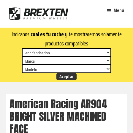
Saltar
Saltar
Menú
al
al
contenido
pie
Brexten
principal
de
¡En
Indicanos
cual es tu coche
y te mostraremos solamente
·
página
Brexten.com
Llantas
productos compatibles
de
encontrarás
aluminio
llantas
premium
de
aluminio
top!
Durabilidad
y
American Racing AR904
estilo
BRIGHT SILVER MACHINED
para
tu
FACE