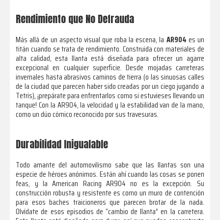
Rendimiento que No Defrauda
Más allá de un aspecto visual que roba la escena, la
AR904
es un
titán cuando se trata de rendimiento. Construida con materiales de
alta calidad, esta llanta está diseñada para ofrecer un agarre
excepcional en cualquier superficie. Desde mojadas carreteras
invernales hasta abrasivos caminos de tierra (o las sinuosas calles
de la ciudad que parecen haber sido creadas por un ciego jugando a
Tetris), ¡prepárate para enfrentarlos como si estuvieses llevando un
tanque! Con la AR904, la velocidad y la estabilidad van de la mano,
como un dúo cómico reconocido por sus travesuras.
Durabilidad Inigualable
Todo amante del automovilismo sabe que las llantas son una
especie de héroes anónimos. Están ahí cuando las cosas se ponen
feas, y la American Racing AR904 no es la excepción. Su
construcción robusta y resistente es como un muro de contención
para esos baches traicioneros que parecen brotar de la nada.
Olvídate de esos episodios de “cambio de llanta” en la carretera.