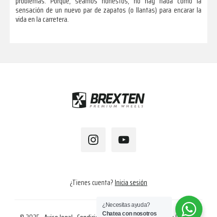
problemas. Porque, seamos honestos, no hay nada como la
sensación de un nuevo par de zapatos (o llantas) para encarar la
vida en la carretera.
Footer
¿Tienes cuenta?
Inicia sesión
¿Necesitas ayuda?
Chatea con nosotros