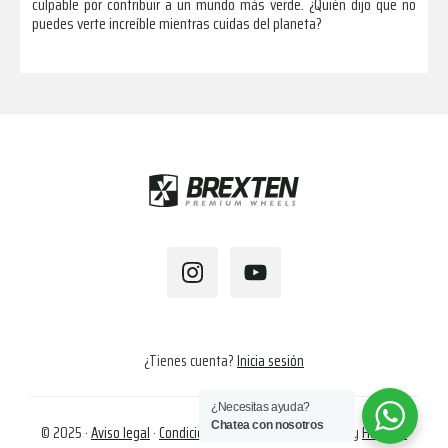
culpable por contribuir a un mundo más verde. ¿Quién dijo que no
puedes verte increíble mientras cuidas del planeta?
Footer
¿Tienes cuenta?
Inicia sesión
¿Necesitas ayuda?
Chatea con nosotros
© 2025 ·
Aviso legal
·
Condiciones de compra
·
Cookies
· by
Hapalok