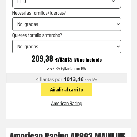
ET
Necesitas tornillos/tuercas?
Quieres tornillo antirrobo?
AR893
209,38
€
IVA no incluído
MAINLINE
253,35
€/llanta con IVA
GLOSS
1013,4€
4 llantas por
con IVA
BLACK
Añadir al carrito
MACHINED
cantidad
American Racing
American Racing AR893 MAINLINE