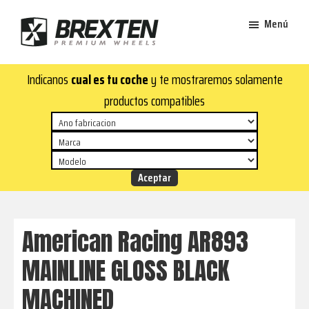
Saltar
Saltar
Menú
al
al
contenido
pie
Brexten
principal
de
¡En
Indicanos
cual es tu coche
y te mostraremos solamente
·
página
Brexten.com
Llantas
productos compatibles
de
encontrarás
aluminio
llantas
premium
de
aluminio
top!
Durabilidad
y
American Racing AR893
estilo
MAINLINE GLOSS BLACK
para
tu
MACHINED