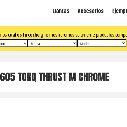
Llantas
Accesorios
Ejempl
anos
cual es tu coche
y te mostraremos solamente productos compa
R605 TORQ THRUST M CHROME