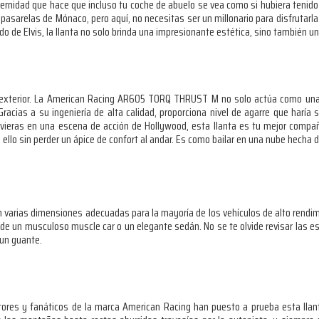
odernidad que hace que incluso tu coche de abuelo se vea como si hubiera tenido
 pasarelas de Mónaco, pero aquí, no necesitas ser un millonario para disfrutar
de Elvis, la llanta no solo brinda una impresionante estética, sino también una
exterior. La American Racing AR605 TORQ THRUST M no solo actúa como una j
acias a su ingeniería de alta calidad, proporciona nivel de agarre que haría so
vieras en una escena de acción de Hollywood, esta llanta es tu mejor compañ
lo sin perder un ápice de confort al andar. Es como bailar en una nube hecha d
n varias dimensiones adecuadas para la mayoría de los vehículos de alto rendi
 de un musculoso muscle car o un elegante sedán. No se te olvide revisar las es
 un guante.
tores y fanáticos de la marca American Racing han puesto a prueba esta llant