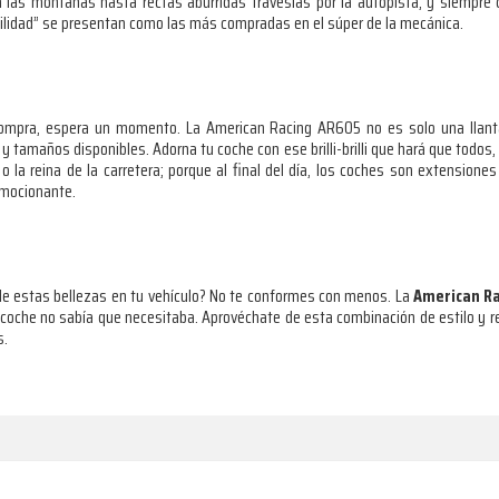
las montañas hasta rectas aburridas travesías por la autopista, y siempre 
iabilidad” se presentan como las más compradas en el súper de la mecánica.
compra, espera un momento. La American Racing AR605 no es solo una llanta
y tamaños disponibles. Adorna tu coche con ese brilli-brilli que hará que todos,
o la reina de la carretera; porque al final del día, los coches son extensio
 emocionante.
r de estas bellezas en tu vehículo? No te conformes con menos. La
American R
 coche no sabía que necesitaba. Aprovéchate de esta combinación de estilo y re
s.