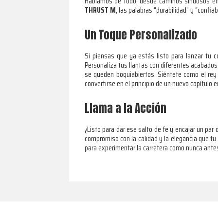
Hablamos de todo, desde caminos sinuosos en 
THRUST M
, las palabras “durabilidad” y “conf
Un Toque Personalizado
Si piensas que ya estás listo para lanzar tu 
Personaliza tus llantas con diferentes acabados 
se queden boquiabiertos. Siéntete como el rey 
convertirse en el principio de un nuevo capítulo
Llama a la Acción
¿Listo para dar ese salto de fe y encajar un pa
compromiso con la calidad y la elegancia que tu
para experimentar la carretera como nunca ante