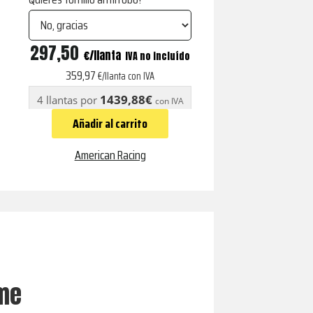
AR605
297,50
€
IVA no incluído
TORQ
359,97
€/llanta con IVA
THRUST
1439,88€
4 llantas por
con IVA
M
Añadir al carrito
CHROME
cantidad
American Racing
ome