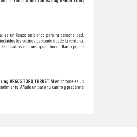
cumple. Con la
American Racing AR605 TORQ
; es un lienzo en blanco para tu personalidad.
 incluidos los vecinos espiando desde la ventana,
nes de nosotros mismos y una buena llanta puede
acing AR605 TORQ THRUST M
en chrome es un
ndimiento. Añade un par a tu carrito y prepárate