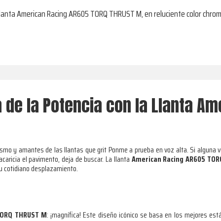
a llanta American Racing AR605 TORQ THRUST M, en reluciente color chrom
 de la Potencia con la Llanta A
smo y amantes de las llantas que grit Ponme a prueba en voz alta. Si alguna v
caricia el pavimento, deja de buscar. La llanta
American Racing AR605 TO
tu cotidiano desplazamiento.
TORQ THRUST M
: ¡magnífica! Este diseño icónico se basa en los mejores est