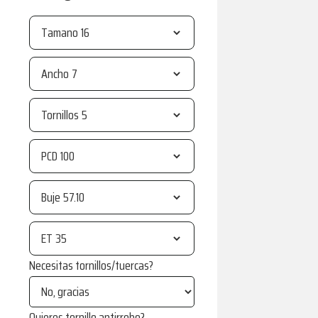
Tamano
Ancho
Tornillos
PCD
Buje
ET
Necesitas tornillos/tuercas?
Quieres tornillo antirrobo?