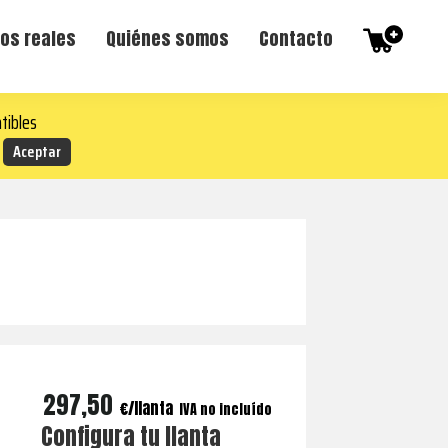
os reales
Quiénes somos
Contacto
tibles
297,50
€
IVA no incluído
Configura tu llanta