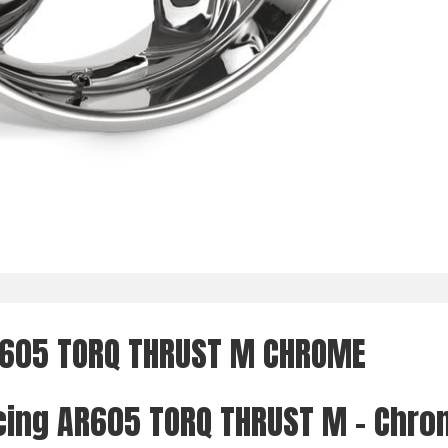
R605 TORQ THRUST M CHROME
cing AR605 TORQ THRUST M - Chr