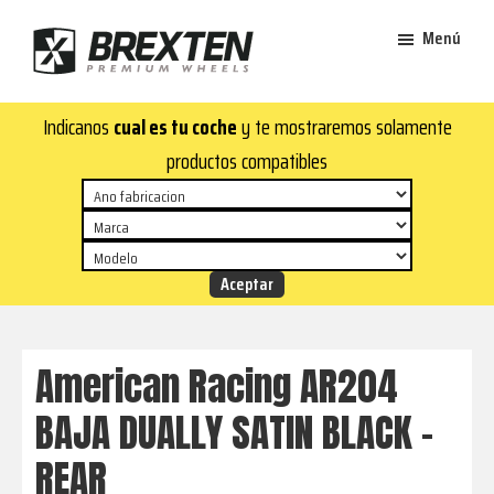
Saltar
Saltar
Menú
al
al
contenido
pie
Brexten
principal
de
¡En
Indicanos
cual es tu coche
y te mostraremos solamente
·
página
Brexten.com
Llantas
productos compatibles
de
encontrarás
aluminio
llantas
premium
de
aluminio
top!
Durabilidad
y
American Racing AR204
estilo
BAJA DUALLY SATIN BLACK –
para
tu
REAR