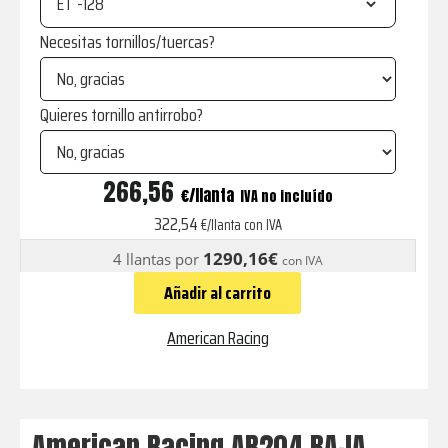
ET
Necesitas tornillos/tuercas?
Quieres tornillo antirrobo?
AR204
266,56
€
IVA no incluído
BAJA
322,54
€/llanta con IVA
DUALLY
1290,16€
4 llantas por
con IVA
SATIN
Añadir al carrito
BLACK
-
American Racing
REAR
cantidad
American Racing AR204 BAJA