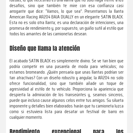
desafíos, sino que también te mire con esa confianza casi
arrogante que dice: “Vamos, lo que sea”. Presentamos la llanta
American Racing AR204 BAJA DUALLY en un elegante SATIN BLACK.
Esta no es solo otra llanta; es una declaración de intenciones, una
promesa de rendimiento y, por supuesto, un guiño sutil al estilo que
todos los amantes de las camionetas desean.
Diseño que llama la atención
El acabado SATIN BLACK es simplemente divino. Se ve tan bien que
podría competir en una pasarela de moda para vehículos; no
estamos bromeando. ¿Quién pensaría que unas llantas podrían ser
tan atractivas? Con un diseño robusto y angular, la AR204 no solo
ofrece funcionalidad, sino que también añade un toque de
agresividad al estilo de tu vehículo. Proporciona la apariencia que
despierta la admiración de los transeúntes y, seamos sinceros,
puede que incluso cause algunos celos entre tus amigos. Su silueta
imponente y detalles bien elaborados harán que tu camioneta luzca
como si estuviera lista para desatar un festival de barro en
cualquier momento.
Rendimiento excepcional para los